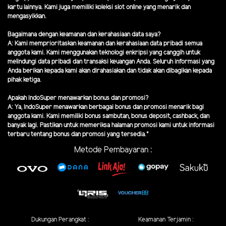
kartu lainnya. Kami juga memiliki koleksi slot online yang menarik dan
mengasyikkan.
Bagaimana dengan keamanan dan kerahasiaan data saya?
A: Kami memprioritaskan keamanan dan kerahasiaan data pribadi semua
anggota kami. Kami menggunakan teknologi enkripsi yang canggih untuk
melindungi data pribadi dan transaksi keuangan Anda. Seluruh informasi yang
Anda berikan kepada kami akan dirahasiakan dan tidak akan dibagikan kepada
pihak ketiga.
Apakah IndoSuper menawarkan bonus dan promosi?
A: Ya, IndoSuper menawarkan berbagai bonus dan promosi menarik bagi
anggota kami. Kami memiliki bonus sambutan, bonus deposit, cashback, dan
banyak lagi. Pastikan untuk memeriksa halaman promosi kami untuk informasi
terbaru tentang bonus dan promosi yang tersedia."
Metode Pembayaran :
Dukungan Perangkat :
Keamanan Terjamin :